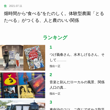
住
2021.07.11
畑時間から“食べる”をたのしく。体験型農園「とる
たべる」がつくる、人と農のいい関係
ランキング
1
つげ義春さん、水木しげるさん、そ
して……...
指出一正
2
音楽と刻んだローカルの風景、関係
人口の真...
指出一正
3
車中泊のコツ、ご存じですか？防災