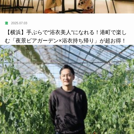
遊
2025.07.03
【横浜】手ぶらで“浴衣美人”になれる！港町で楽し
む「夜景ビアガーデン×浴衣持ち帰り」が超お得！