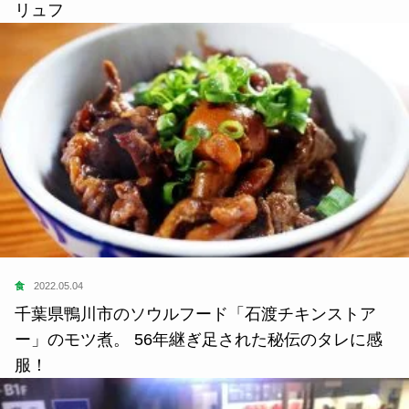
リュフ
食
2022.05.04
千葉県鴨川市のソウルフード「石渡チキンストア
ー」のモツ煮。 56年継ぎ足された秘伝のタレに感
服！