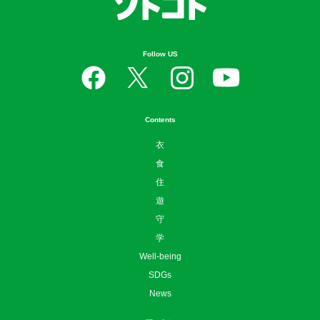
Follow US
Contents
衣
食
住
遊
守
学
Well-being
SDGs
News