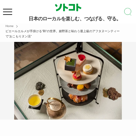
日本のローカルを楽しむ、つなげる、守る。
Home
ピエールエルメが手掛ける”和”の世界。嬉野茶と味わう最上級のアフタヌーンティー
で”おこもりヌン活”