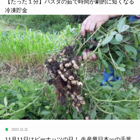
【たった１分】パスタの茹で時間が劇的に短くなる
冷凍貯金
食
2021.11.11
11月11日はピーナッツの日！ 生産量日本一の千葉