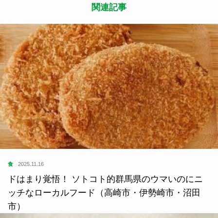
関連記事
食
2025.11.16
ドはまり覚悟！ ソトコト的群馬県のウマいのにニ
ッチなローカルフード（高崎市・伊勢崎市・沼田
市）