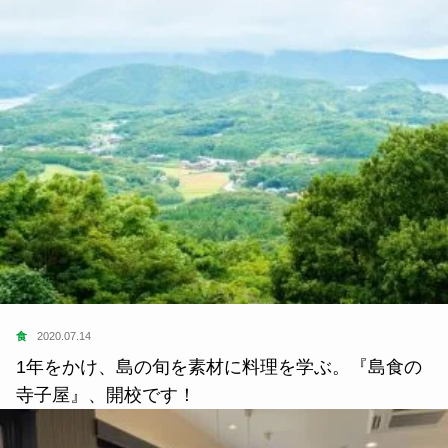
食
2020.07.14
1年をかけ、島の旬を素材に料理を学ぶ。『島食の
寺子屋』、開校です！