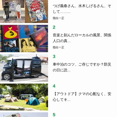
つげ義春さん、水木しげるさん、そ
して……...
指出一正
2
音楽と刻んだローカルの風景、関係
人口の真...
指出一正
3
車中泊のコツ、ご存じですか？防災
の日に読...
4
【アウトドア】クマの心配なく、安
心してキ...
5