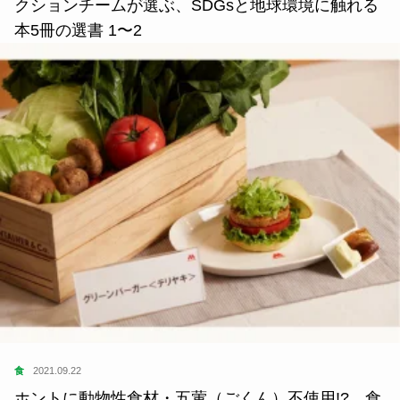
クションチームが選ぶ、SDGsと地球環境に触れる
本5冊の選書 1〜2
食
2021.09.22
ホントに動物性食材・五葷（ごくん）不使用!? 食