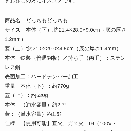
をお探しの方にオススメです。
商品名：どっちもどっちも
サイズ：本体（下）:約21.4×28.0×9.0cm（底の厚さ
1.2mm）
蓋（上）:約21.0×29.0×4.5cm（底の厚さ1.4mm）
本体：鉄製（普通鋼板）／持ち手（両手）：ステン
レス鋼
表面加工：ハードテンパー加工
重量：本体（下）：約770g
蓋（上）：約620g
本体：（満水容量）約2.7ℓ
蓋：（満水容量）約1.5ℓ
仕様：【使用可能】直火、ガス火、IH（100V・