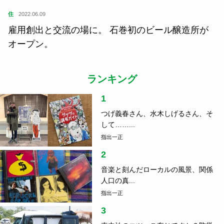
住
2022.06.09
雇用創出と交流の場に。 石巻初のビール醸造所が
オープン。
ランキング
1
つげ義春さん、水木しげるさん、そ
して……...
指出一正
2
音楽と刻んだローカルの風景、関係
人口の真...
指出一正
3