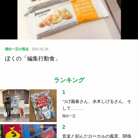
指出一正の視点
2021.01.26
ぼくの「編集行動食」
ランキング
1
つげ義春さん、水木しげるさん、そ
して……...
指出一正
2
音楽と刻んだローカルの風景、関係
人口の真...
指出一正
3
車中泊のコツ、ご存じですか？防災
の日に読...