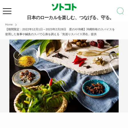
日本のローカルを楽しむ、つなげる、守る。
Home
【期間限定：2022年12月1日～2023年2月28日 星のや沖縄】沖縄特有のスパイスを
使用した食事や鍼灸のスパで心身を調える「気巡りスパイス滞在」提供