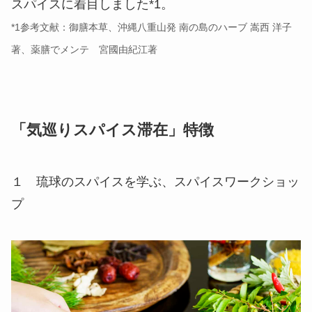
スパイスに着目しました*1。
*1参考文献：御膳本草、沖縄八重山発 南の島のハーブ 嵩西 洋子
著、薬膳でメンテ 宮國由紀江著
「気巡りスパイス滞在」特徴
１ 琉球のスパイスを学ぶ、スパイスワークショッ
プ