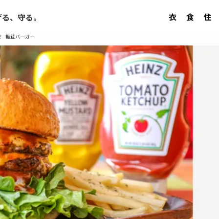
衣
食
住
げる、守る。
ER 舞茸バーガー