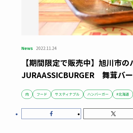
News
2022.11.24
【期間限定で販売中】旭川市
JURAASSICBURGER 舞茸バ
肉
フード
サスティナブル
ハンバーガー
#北海道