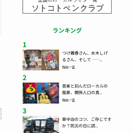
ランキング
1
つげ義春さん、水木しげ
るさん、そして……...
指出一正
2
音楽と刻んだローカルの
風景、関係人口の真...
指出一正
3
車中泊のコツ、ご存じです
か？防災の日に読...