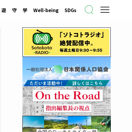
遊
守
学
Well-being
SDGs