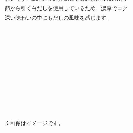
「特製味噌だし」
うどんに最も合う豚汁を生み出すために味噌からこ
だわり、数十種類の味噌から厳選しブレンド。甘み
やコク、キレ、旨みを引き出すよう調整し、まさに
『俺たちの豚汁うどん』のために誕生した新しい味
わいです。北海道産の真昆布や厳選した複数の削り
節から引く白だしを使用しているため、濃厚でコク
深い味わいの中にもだしの風味を感じます。