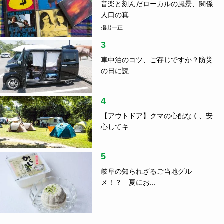
1
つげ義春さん、水木しげるさん、そ
して……...
指出一正
2
音楽と刻んだローカルの風景、関係
人口の真...
指出一正
3
車中泊のコツ、ご存じですか？防災
の日に読...
4
【アウトドア】クマの心配なく、安
心してキ...