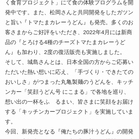
社TOKIO と「共創型パートナーシップ」を 2021年
4月に締結後、食育に関心を持つ国分さんが開発に
参加した『丸亀こどもうどん弁当』を発売。
国分さんとは、現在も「丸亀製麺 こども課」とと
もに、「丸亀製麺×株式会社TOKIO×こども わくわ
く食育プロジェクト」にて食の体験プログラムを開
発中です。また、松岡さんと共同開発をしたガツン
と旨い『トマたまカレーうどん』も発売。多くのお
客さまからご好評をいただき、2022年4月には新商
品の『とろける4種のチーズトマたまカレーうど
ん』も加わり、2度の復活販売も実施しました。
そして、城島さんとは、日本全国の方からご応募い
ただいた熱い想いに応え、「手づくり・できたての
おいしさ」がつまった丸亀製麺のうどんを、キッチ