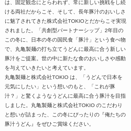
ンカー「笑顔うどん号 にこまる」で各地を巡り、
想い出の一杯をふ るまい、皆さまに笑顔をお届け
する「キッチンカープロジェクト」を実施していま
す。
今回、新発売となる『俺たちの豚汁うどん』の開発
は、固定観念にとらわれず、常に新しい挑戦をし続
ける両社だからこそ、そして、長年豚汁のおいしさ
に魅了されてきた株式会社TOKIOとだからこそ実現
されました。「共創型パートナーシップ」2年目の
この冬に、日本の冬の国民食「豚汁」という食べ物
で、丸亀製麺の打ち立てうどんに最高に合う新しい
豚汁をご提案。世の中に新たな食のおいしさや感動
を与えていきたいと考えています。
丸亀製麺と株式会社TOKIO は、「うどんで日本を