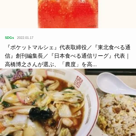
SDGs
2022.01.17
『ポケットマルシェ』代表取締役／『東北食べる通
信』創刊編集長／『日本食べる通信リーグ』代表｜
高橋博之さんが選ぶ、「農度」を高...