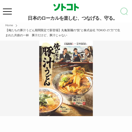
日本のローカルを楽しむ、つなげる、守る。
Home
【俺たちの豚汁うどん期間限定で新登場】丸亀製麺の“技”と株式会社 TOKIO の“力”で生
まれた共創の一杯 豚汁だけど、豚汁じゃない