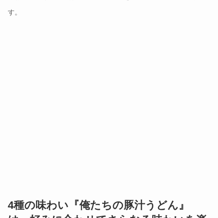
すべての店で毎日100%国産小麦、塩、水から職人
がつくる打ち立ての手づくりうどんに濃厚な特製味
噌だしが絡み、すする度にもちもち食感とともに、
特製味噌だしの旨みやコク、香りを味わっていただ
けます。
※お持ち帰りの場合は、水で締めた麺を温めてご用意いたしま
す。