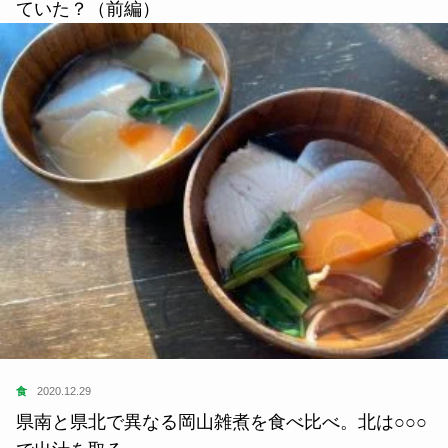
ていた？（前編）
食
2020.12.29
県南と県北で異なる岡山雑煮を食べ比べ。北は○○○