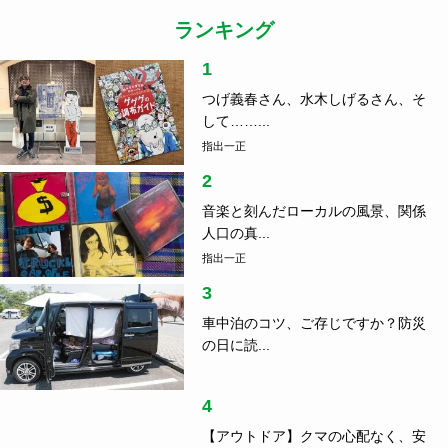
指出一正
2
音楽と刻んだローカルの風景、関係
人口の真...
指出一正
3
車中泊のコツ、ご存じですか？防災
の日に読...
4
【アウトドア】クマの心配なく、安
心してキ...
5
岐阜の知られざるご当地グル
メ！？ 夏にお...