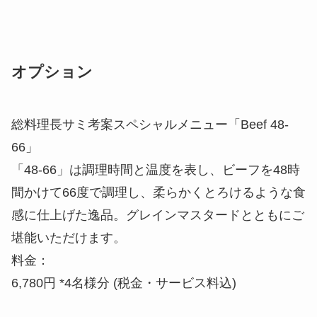
総料理長サミ考案スペシャルメニュー「Beef 48-
66」
「48-66」は調理時間と温度を表し、ビーフを48時
間かけて66度で調理し、柔らかくとろけるような食
感に仕上げた逸品。グレインマスタードとともにご
堪能いただけます。
料金：
6,780円 *4名様分 (税金・サービス料込)
スペシャルシート 屋根付き半個室「ガゼボ」
開放感あふれる屋上ガーデンにいながらにして、半
個室のプライベート空間でエクスクルーシブなひと
ときをお過ごしいただけるオプションシートのご用