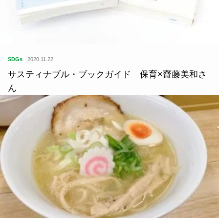
サスティナブル・ブックガイド 保育×齋藤美和さ
ん
食
2023.07.01
コッテリ！でも飲み干したい…鶏白湯ラーメン「麺
や修」【大阪ローカルラーメン】