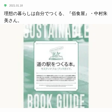
SDGs
2021.11.19
農・漁業家／『しろいしもり』代表｜森 卓也さん
が選ぶ、道の駅をつくる本5冊