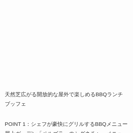
天然芝広がる開放的な屋外で楽しめるBBQランチ
ブッフェ
POINT 1：シェフが豪快にグリルするBBQメニュー
屋上ガーデン「ペルゴラ」のシグネチャーメニュー
は、お客様の目の前でシェフが豪快に炭火や鉄板で
焼き上げるグリル料理。お肉やシーフードが香ばし
くジューシーに焼ける音や香りがいっそう食欲を刺
激します。