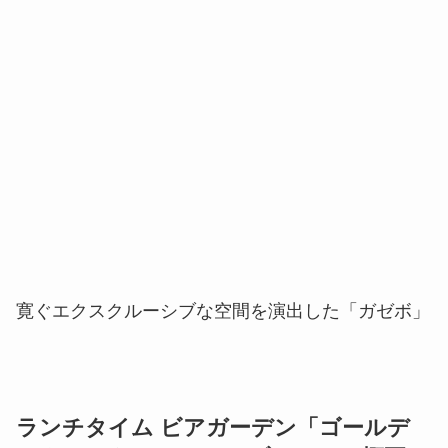
寛ぐエクスクルーシブな空間を演出した「ガゼボ」
ランチタイム ビアガーデン「ゴールデ
ンウィークBBQランチブッフェ」概要
【期間】
2023年4月29日(土・祝)、30日(日)、5月3日(水・祝)