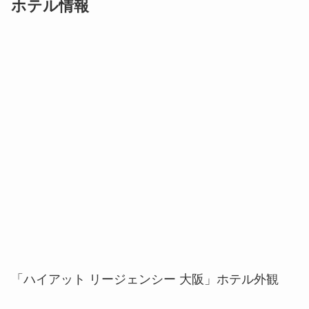
「ハイアット リージェンシー 大阪」ホテル外観
ハイアット リージェンシー 大阪
大阪府大阪市住之江区南港北1-13-11
https://www.hyatt.com/ja-JP/hotel/japan/hyatt-
regency-osaka/osaka