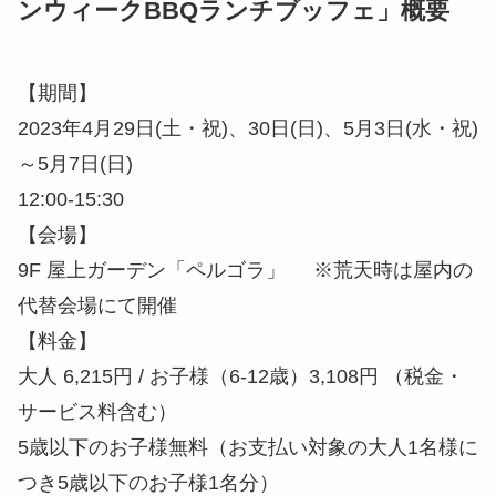
～5月7日(日)
12:00-15:30
【会場】
9F 屋上ガーデン「ペルゴラ」 ※荒天時は屋内の
代替会場にて開催
【料金】
大人 6,215円 / お子様（6-12歳）3,108円 （税金・
サービス料含む）
5歳以下のお子様無料（お支払い対象の大人1名様に
つき5歳以下のお子様1名分）
※ご宿泊のお客様は10％割引
【オプションシート】
料金：1区画（2名～4名様用） 6,215円
※ご飲食代別・赤ワイン1本と季節のフルーツプレート付