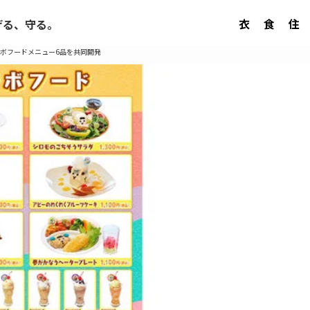
衣
食
住
げる、守る。
ラボフードメニュー6品を共同開発