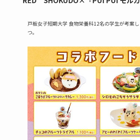
RED゜SHOKUDO×『PUI PUI 
戸板女子短期大学 食物栄養科12名の学生が考案
つ。