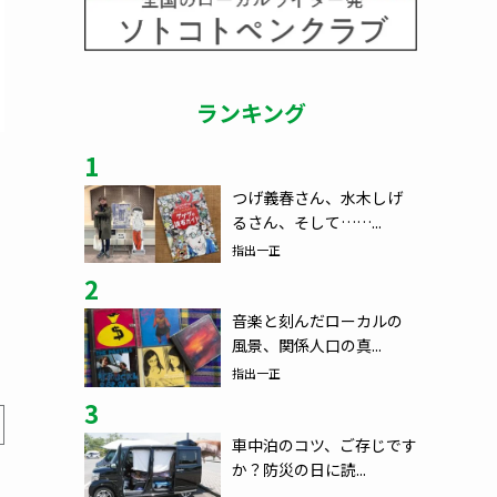
ランキング
1
つげ義春さん、水木しげ
るさん、そして……...
指出一正
2
音楽と刻んだローカルの
風景、関係人口の真...
指出一正
3
車中泊のコツ、ご存じです
か？防災の日に読...