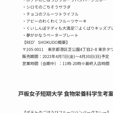
・シロモのごちそうサラダ
・チョコのフルーツトライフル
・アビーのわくわくフルーツケーキ
・くいしんぼテディも大満足♡よくばりキッズプ
・夢がかなうペータープレート
【RED゜SHOKUDO概要】
〒105-0011 東京都港区芝公園4丁目2−8 東京タ
販売期間：2023年4月7日(金)〜4月30日(日)予定
営業時間（会期中）：11時-20時※最終入店時間 (L
戸板女子短期大学 食物栄養科学生考
【ポテトのごほうびフルーツハンバーグカレー】