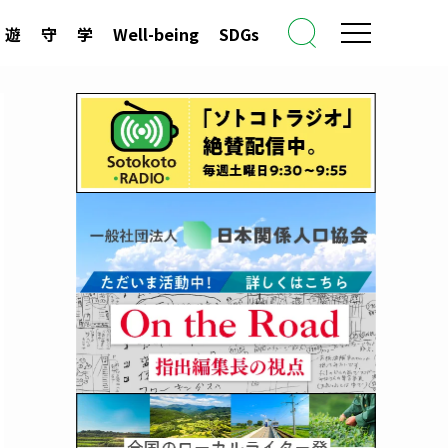
遊
守
学
Well-being
SDGs