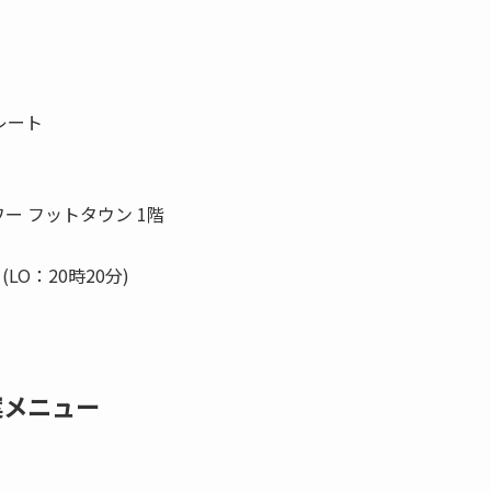
レート
ワー フットタウン 1階
O：20時20分)
案メニュー