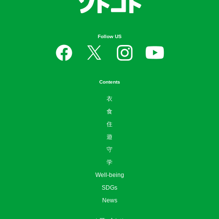
Follow US
Contents
衣
食
住
遊
守
学
Well-being
SDGs
News