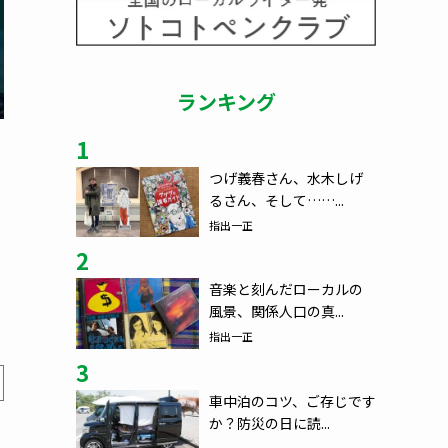
ランキング
1
つげ義春さん、水木しげ
るさん、そして……...
指出一正
2
音楽と刻んだローカルの
風景、関係人口の真...
指出一正
3
車中泊のコツ、ご存じです
か？防災の日に読...