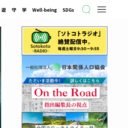
遊
守
学
Well-being
SDGs