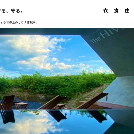
衣
食
住
げる、守る。
ィラで極上のサウナ体験を。