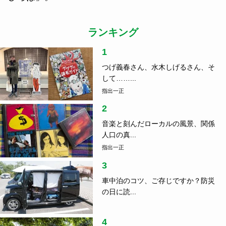
ランキング
1
つげ義春さん、水木しげるさん、そ
して……...
指出一正
2
音楽と刻んだローカルの風景、関係
人口の真...
指出一正
3
車中泊のコツ、ご存じですか？防災
の日に読...
4