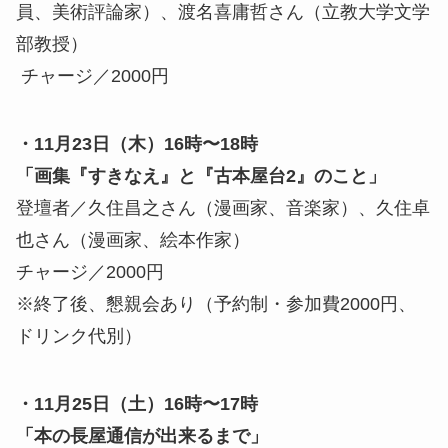
員、美術評論家）、渡名喜庸哲さん（⽴教大学文学
部教授）
チャージ／2000円
・11月23日（木）16時〜18時
「画集『すきなえ』と『古本屋台2』のこと」
登壇者／久住昌之さん（漫画家、音楽家）、久住卓
也さん（漫画家、絵本作家）
チャージ／2000円
※終了後、懇親会あり（予約制・参加費2000円、
ドリンク代別）
・11月25日（土）16時〜17時
「本の長屋通信が出来るまで」