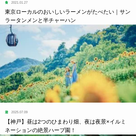
食
2021.01.27
東京ローカルのおいしいラーメンがたべたい｜サン
ラータンメンと半チャーハン
遊
2025.07.09
【神戸】昼は2つのひまわり畑、夜は夜景×イルミ
ネーションの絶景ハーブ園！