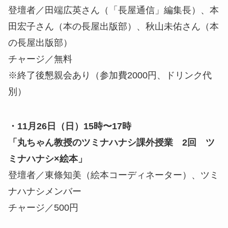
登壇者／田端広英さん（「長屋通信」編集長）、本
田宏子さん（本の長屋出版部）、秋山未佑さん（本
の長屋出版部）
チャージ／無料
※終了後懇親会あり（参加費2000円、ドリンク代
別）
・11月26日（日）15時〜17時
「丸ちゃん教授のツミナハナシ課外授業 2回 ツ
ミナハナシ×絵本」
登壇者／東條知美（絵本コーディネーター）、ツミ
ナハナシメンバー
チャージ／500円