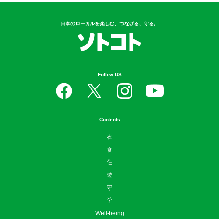
日本のローカルを楽しむ、つなげる、守る。
Follow US
Contents
衣
食
住
遊
守
学
Well-being