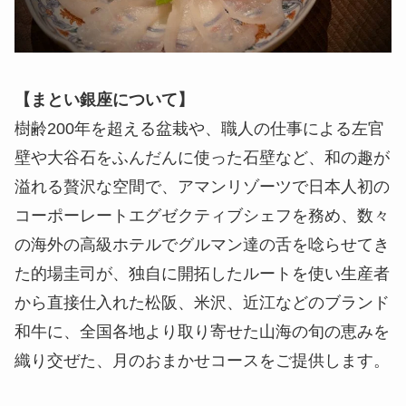
【まとい銀座について】
樹齢200年を超える盆栽や、職人の仕事による左官
壁や大谷石をふんだんに使った石壁など、和の趣が
溢れる贅沢な空間で、アマンリゾーツで日本人初の
コーポーレートエグゼクティブシェフを務め、数々
の海外の高級ホテルでグルマン達の舌を唸らせてき
た的場圭司が、独自に開拓したルートを使い生産者
から直接仕入れた松阪、米沢、近江などのブランド
和牛に、全国各地より取り寄せた山海の旬の恵みを
織り交ぜた、月のおまかせコースをご提供します。