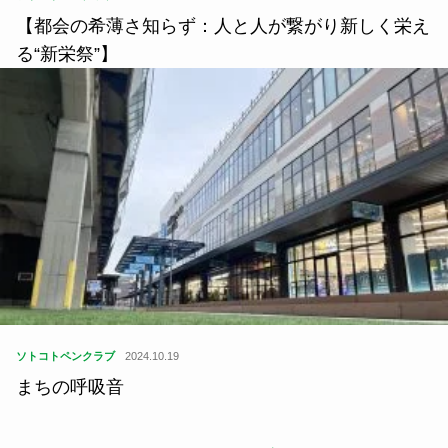
【都会の希薄さ知らず：人と人が繋がり新しく栄え
る“新栄祭”】
ソトコトペンクラブ
2024.10.19
まちの呼吸音