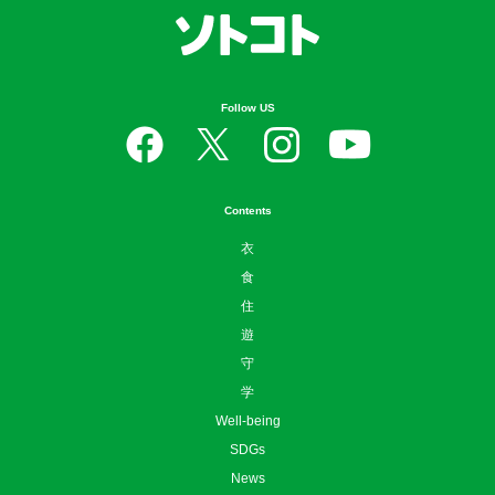
Follow US
Contents
衣
食
住
遊
守
学
Well-being
SDGs
News