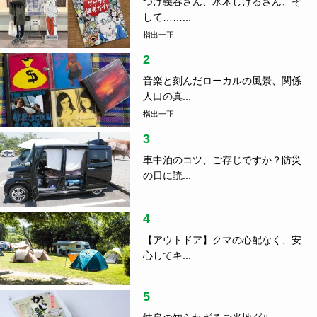
つげ義春さん、水木しげるさん、そ
して……...
指出一正
2
音楽と刻んだローカルの風景、関係
人口の真...
指出一正
3
車中泊のコツ、ご存じですか？防災
の日に読...
4
【アウトドア】クマの心配なく、安
心してキ...
5