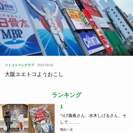
ソトコトペンクラブ
2024.09.02
大阪エエトコようおこし
ランキング
1
つげ義春さん、水木しげるさん、そ
して……...
指出一正