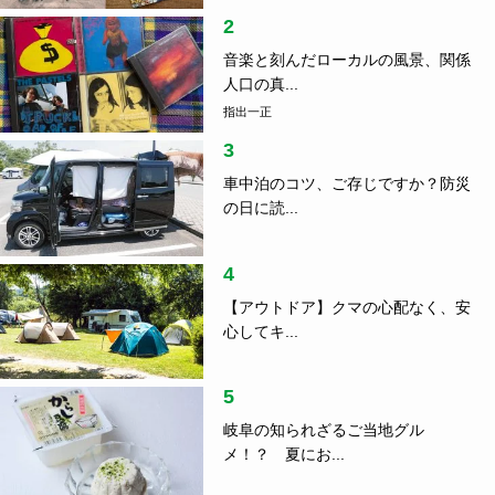
2
音楽と刻んだローカルの風景、関係
人口の真...
指出一正
3
車中泊のコツ、ご存じですか？防災
の日に読...
4
【アウトドア】クマの心配なく、安
心してキ...
5
岐阜の知られざるご当地グル
メ！？ 夏にお...