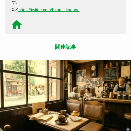
す。
X／
https://twitter.com/hiromi_kadono
関連記事