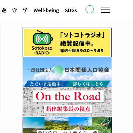
遊
守
学
Well-being
SDGs