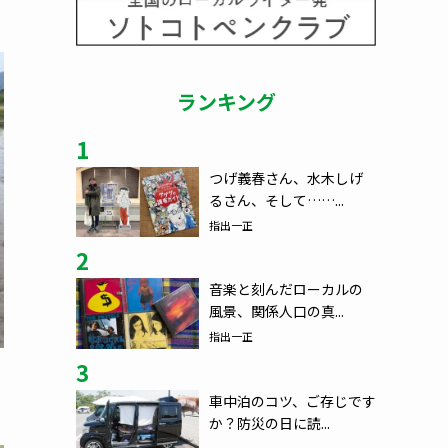
ランキング
1
つげ義春さん、水木しげ
るさん、そして……...
指出一正
2
音楽と刻んだローカルの
風景、関係人口の真...
指出一正
3
車中泊のコツ、ご存じです
か？防災の日に読...