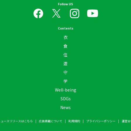
Follow US
Contents
衣
食
住
遊
守
学
Well-being
SDGs
News
ニュースリリースはこちら
広告掲載について
利用規約
プライバシーポリシー
運営会