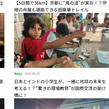
社
【5日間で36km】京都に“鬼の道”が実在！？伊
根の舟屋も堪能できる超豪華トレイル
News
2025.06.20
限
日本とインドの小学生が、一緒に地球の未来を
考える！？“驚きの環境教育”が国際交流の架け
橋に！