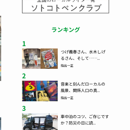
ランキング
1
つげ義春さん、水木しげ
るさん、そして……...
指出一正
2
音楽と刻んだローカルの
風景、関係人口の真...
指出一正
3
車中泊のコツ、ご存じです
か？防災の日に読...