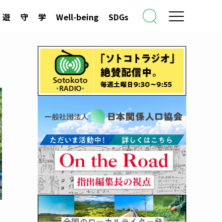
遊
守
学
Well-being
SDGs