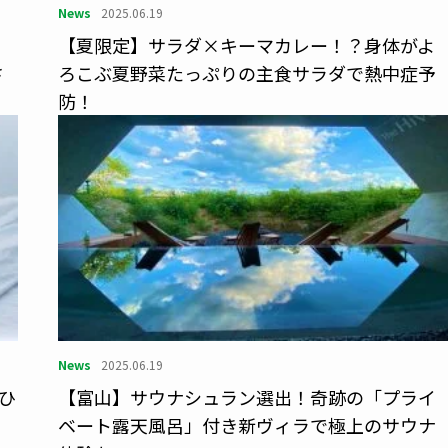
News
2025.06.19
【夏限定】サラダ×キーマカレー！？身体がよ
さ
ろこぶ夏野菜たっぷりの主食サラダで熱中症予
防！
News
2025.06.19
ひ
【富山】サウナシュラン選出！奇跡の「プライ
ベート露天風呂」付き新ヴィラで極上のサウナ