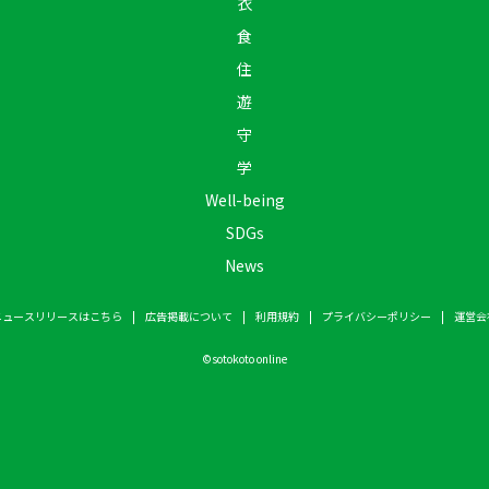
衣
食
住
遊
守
学
Well-being
SDGs
News
ニュースリリースはこちら
広告掲載について
利用規約
プライバシーポリシー
運営会
©
sotokoto online