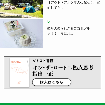
指出一正
2
音楽と刻んだローカルの風景、関係
人口の真...
指出一正
3
車中泊のコツ、ご存じですか？防災
の日に読...
4
【アウトドア】クマの心配なく、安
心してキ...
5
岐阜の知られざるご当地グル
メ！？ 夏にお...