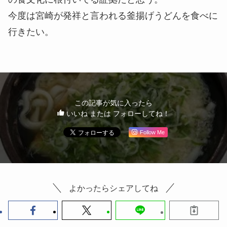
今回は天ぷらに天かすとネギをのせた。
天ぷらも、地域によって何を指すかが違うので面白
い。海老天やかき揚げのような天麩羅のところもあ
れば、宇和島のじゃこ天のような天ぷらもある。
宮崎では天ぷらは後者を指すようだ。
出張最終日、宮崎を離れる前に食べたが、連日の会
食に疲れた胃にとてもやさしい味でした。
午前中から深夜までうどん屋が開いてるとは、地域
の食文化に根付いてる証拠だと思う。
今度は宮崎が発祥と言われる釜揚げうどんを食べに
行きたい。