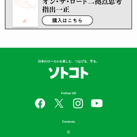
食
2022.07.21
「SDGs×食」をテーマにしたキュレーションサイ
ト「weeeat!」がオープン 日常の中で取り組むこと
が出来る「SDGs×食...
ランキング
1
つげ義春さん、水木しげるさん、そ
して……...
指出一正
2
音楽と刻んだローカルの風景、関係
人口の真...