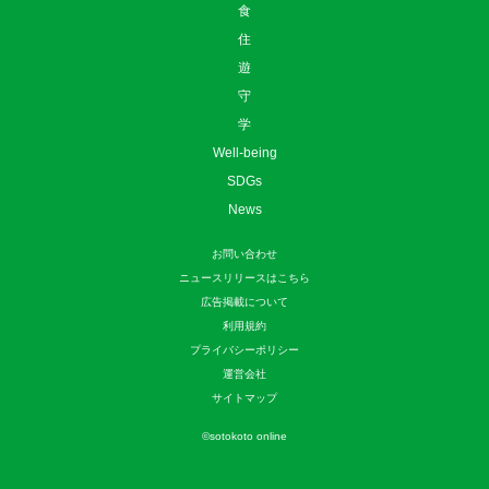
指出一正
3
車中泊のコツ、ご存じですか？防災
の日に読...
4
【アウトドア】クマの心配なく、安
心してキ...
5
岐阜の知られざるご当地グル
メ！？ 夏にお...