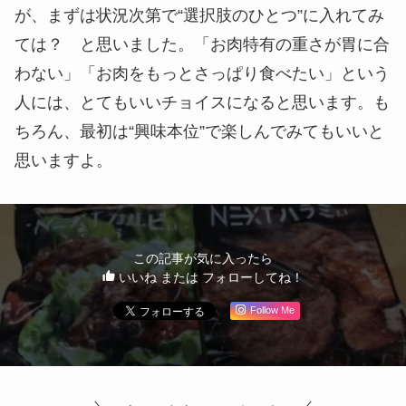
食感は一般的な焼き肉用のお肉よりもやわらかく、
食肉加工食品に近い印象。「さらに本物のお肉に近
づけてきたな～」という進化は感じられました。焼
き肉のタレにつけてレタスやサンチュで包んだり、
トーストに挟んだり、レバニラ風に炒めたり、ピタ
パンの具にしたり、調理方法次第でより本物らしい
肉感は演出ができそうです。
筆者はカレー粉で炒めたあと、食パンで挟んでホッ
トサンドにして食べてみましたが、パンの食感や香
りもあいまって「肉」を感じることができました。