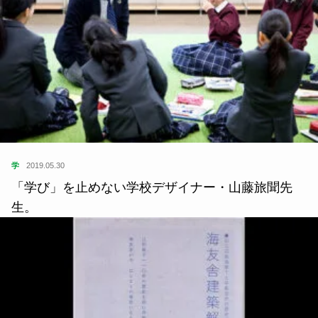
が、まずは状況次第で“選択肢のひとつ”に入れてみ
ては？ と思いました。「お肉特有の重さが胃に合
わない」「お肉をもっとさっぱり食べたい」という
人には、とてもいいチョイスになると思います。も
ちろん、最初は“興味本位”で楽しんでみてもいいと
思いますよ。
この記事が気に入ったら
いいね または フォローしてね！
Follow Me