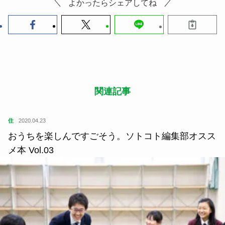
また、肉々しい弾力や繊維を噛みちぎるような食感
がないので、アゴの力が弱い小さい子どもや後期高
齢者層のおじいちゃん・おばあちゃんがいるお宅で
の焼き肉には重宝しそうだと思いました。この出来
具合なら「みんなで同じ焼き肉を楽しんでいる！」
という一体感も得られそうです。高たんぱく低カロ
リー、植物由来なので消化もよく、身体への負担も
より少ないと思います。
まずは“選択肢のひとつ”として。
代替肉にはまだ馴染みがない人も多いと思います