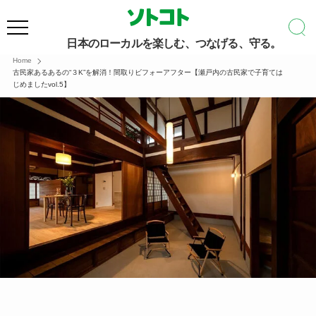
日本のローカルを楽しむ、つなげる、守る。
Home
古民家あるあるの“３K”を解消！間取りビフォーアフター【瀬戸内の古民家で子育ては
じめましたvol.5】