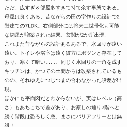
ただ、広すぎ＆部屋多すぎて持て余す事態である。
母屋は良くある、昔ながらの田の字作りの設計で2
階建ての7LDK。右側部分には将来二世帯化も可能
な納屋が増築された結果、玄関が2か所出現。
これまた昔ながらの設計あるあるで、水回りが遠い
遠い。トイレや浴室は遠く彼方にポツンと存在して
おり、寒くて暗い……。同じく水回りの一角を成す
キッチンは、かつての土間からは改築されているも
のの、それゆえにつじつまの合わなかった段差が出
現。
ほかにも平面図だとわからないが、実はレベル（高
さ）もあちこちで差があり、お察しの通り2階へと
続く階段は恐ろしく急。まさにバリアフリーとは無
縁！