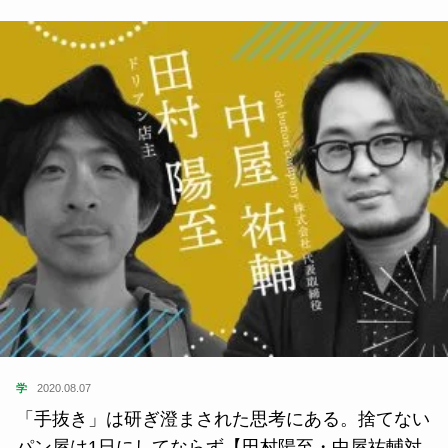
学
2020.08.07
「手抜き」は研ぎ澄まされた思考にある。捨てない
パン屋は1日にしてならず【田村陽至・中屋祐輔対