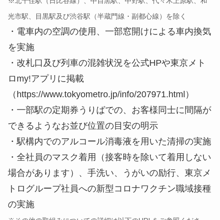
※北千住駅（日比谷線）、中目黒駅、中野駅、代々木上原駅、和
光市駅、目黒駅及び渋谷駅（半蔵門線・副都心線）を除く
・電車内の空調の使用、一部窓開けによる車内換気
を実施
・改札口及び列車の混雑状況を公式HPや東京メト
ロmy!アプリに掲載
（https://www.tokyometro.jp/info/207971.html）
・一部駅の定期券うりばでの、お客様同士に間隔が
できるようなお並び位置の目安の明示
・駅構内でのアルコール消毒液を用いた清掃の実施
・全社員のマスク着用（接客時を除いて着用しない
場合があります）、手洗い、うがいの励行、東京メ
トログループ社員への新型コロナワクチン職域接種
の実施