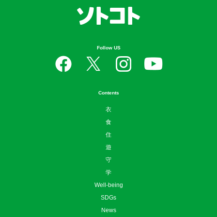
Follow US
Contents
衣
食
住
遊
守
学
Well-being
SDGs
News