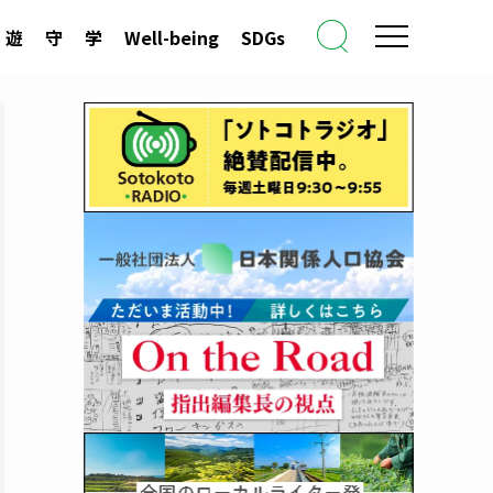
遊
守
学
Well-being
SDGs