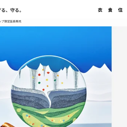
衣
食
住
げる、守る。
ップ限定延長販売