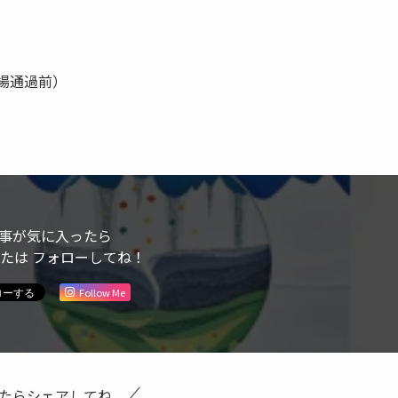
場通過前）
事が気に入ったら
または フォローしてね！
Follow Me
たらシェアしてね