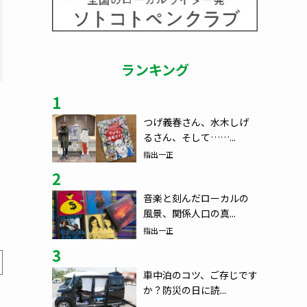
ランキング
1
つげ義春さん、水木しげ
るさん、そして……...
指出一正
2
音楽と刻んだローカルの
風景、関係人口の真...
指出一正
3
車中泊のコツ、ご存じです
か？防災の日に読...