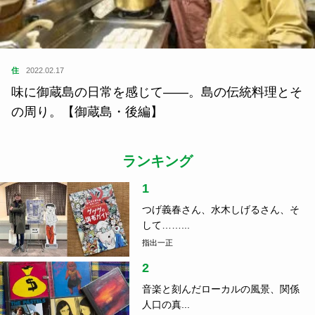
住
2022.02.17
味に御蔵島の日常を感じて――。島の伝統料理とそ
の周り。【御蔵島・後編】
ランキング
1
つげ義春さん、水木しげるさん、そ
して……...
指出一正
2
音楽と刻んだローカルの風景、関係
人口の真...