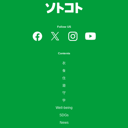
Follow US
Contents
衣
食
住
遊
守
学
Well-being
SDGs
News