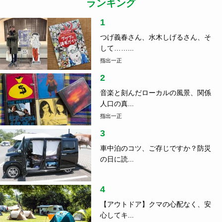
ランキング
1
つげ義春さん、水木しげるさん、そ
して……...
指出一正
2
音楽と刻んだローカルの風景、関係
人口の真...
指出一正
3
車中泊のコツ、ご存じですか？防災
の日に読...
4
【アウトドア】クマの心配なく、安
心してキ...