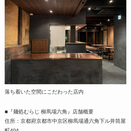
落ち着いた空間にこだわった店内
■『麺処むらじ 柳馬場六角』店舗概要
住所：京都府京都市中京区柳馬場通六角下ル井筒屋
町404