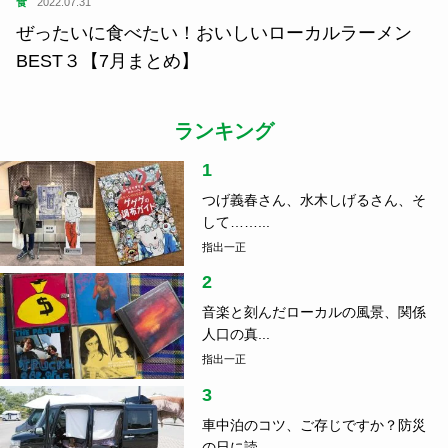
食
2022.07.31
ぜったいに食べたい！おいしいローカルラーメン
BEST３【7月まとめ】
ランキング
1
つげ義春さん、水木しげるさん、そ
して……...
指出一正
2
音楽と刻んだローカルの風景、関係
人口の真...
指出一正
3
車中泊のコツ、ご存じですか？防災
の日に読...