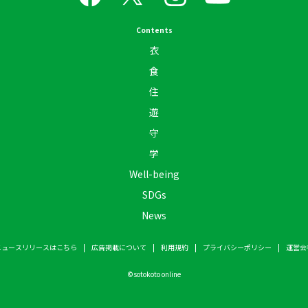
Contents
衣
食
住
遊
守
学
Well-being
SDGs
News
ニュースリリースはこちら
広告掲載について
利用規約
プライバシーポリシー
運営会
©
sotokoto online