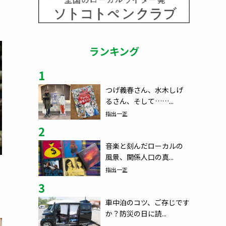
ランキング
1
つげ義春さん、水木しげ
るさん、そして……...
指出一正
2
音楽と刻んだローカルの
風景、関係人口の真...
指出一正
3
車中泊のコツ、ご存じです
か？防災の日に読...