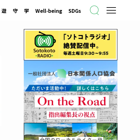
遊
守
学
Well-being
SDGs