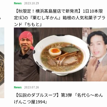
News
2023.10.29
を
【秋限定！横浜髙島屋店で新発売】1日10本限
る
定!幻の『栗むし羊かん』箱根の人気和菓子ブラ
ンド『ちもと』
News
2023.07.26
【伝説のダブルスープ】第3弾 「名代ら～めん
げんこつ屋1994」