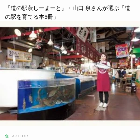
『道の駅萩しーまーと』・山口 泉さんが選ぶ「道
の駅を育てる本5冊」
住
2021.11.07