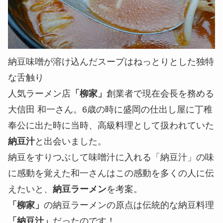
納豆味噌が溶け込んだスープはねっとりとした独特
な舌触り
人気ラーメン店
「柳家」
創業者で現在会長を務める
大信田 和一さん。6歳の時に盛岡の仕出し屋に丁稚
奉公に出た時に当時、高級料理として扱われていた
納豆汁
と出会いました。
納豆をすりつぶして味噌汁に入れる「納豆汁」の味
に感動を覚えた和一さんはこの感動を多くの人に伝
えたいと、
納豆ラーメン
を考案。
「柳家」
の納豆ラーメンの原点は伝統的な納豆料理
「納豆汁」
だったのです！