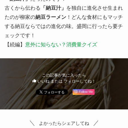
古くから伝わる
「納豆汁」
を独自に進化させ生まれ
たのが柳家の
納豆ラーメン
！どんな食材にもマッチ
する納豆ならではの進化の味。盛岡に行ったら要チ
ェックです！
【続編】
意外に知らない？消費量クイズ
この記事が気に入ったら
いいね または フォローしてね！
Follow Me
よかったらシェアしてね