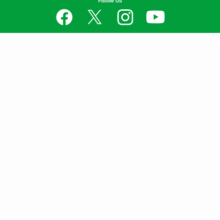
Follow US
Contents
衣
食
住
遊
守
学
Well-being
SDGs
News
お問い合わせ
ニュースリリースはこちら
広告掲載について
利用規約