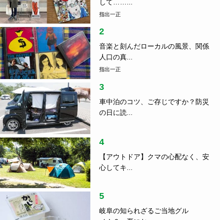
して……...
指出一正
2
音楽と刻んだローカルの風景、関係
人口の真...
指出一正
3
車中泊のコツ、ご存じですか？防災
の日に読...
4
【アウトドア】クマの心配なく、安
心してキ...
5
岐阜の知られざるご当地グル