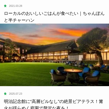
食
2021.03.28
ローカルのおいしいごはんが食べたい｜ちゃんぽん
と半チャーハン
食
2025.07.23
明治記念館に“高層ビルなし”の絶景ビアテラス！篝
火が揺らめく庭園で贅沢な夜を！