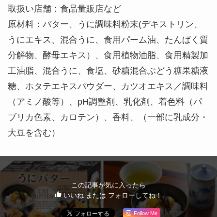
取扱い店舗：食品量販店など
原材料：バター、うに調味料粉末(デキストリン、
うにエキス、混合うに、食用パーム油、たんぱく質
分解物、酵母エキス）、食用植物油脂、食用精製加
工油脂、混合うに、食塩、砂糖混合ぶどう糖果糖液
糖、ホタテエキスパウダー、カツオエキス／調味料
（アミノ酸等）、pH調整剤、乳化剤、着色料（パ
ブリカ色素、カロテン）、香料、（一部に乳成分・
大豆を含む）
この記事が気に入ったら
いいね または フォローしてね！
Follow Me