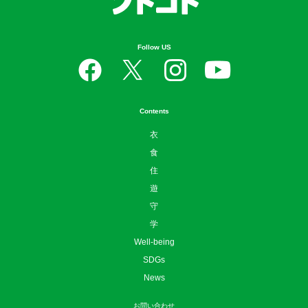
Follow US
Contents
衣
食
住
遊
守
学
Well-being
SDGs
News
お問い合わせ