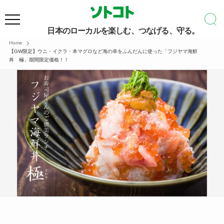
日本のローカルを楽しむ、つなげる、守る。
Home
【GW限定】ウニ・イクラ・本マグロなど海の幸をふんだんに使った「フジヤマ海鮮
丼 極」期間限定価格！！