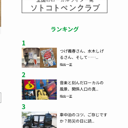
ランキング
1
つげ義春さん、水木しげ
るさん、そして……...
指出一正
2
音楽と刻んだローカルの
風景、関係人口の真...
指出一正
3
車中泊のコツ、ご存じです
か？防災の日に読...