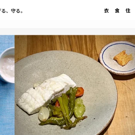
衣
食
住
げる、守る。