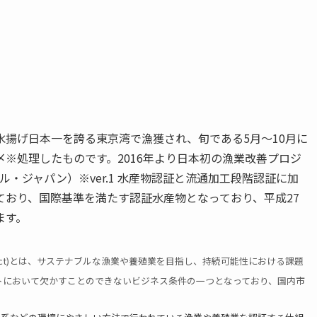
揚げ日本一を誇る東京湾で漁獲され、旬である5月～10月に
※処理したものです。2016年より日本初の漁業改善プロジ
ル・ジャパン）※ver.1 水産物認証と流通加工段階認証に加
取得しており、国際基準を満たす認証水産物となっており、平成27
ます。
nt Project)とは、サステナブルな漁業や養殖業を目指し、持続可能性における課題
トにおいて欠かすことのできないビジネス条件の一つとなっており、国内市