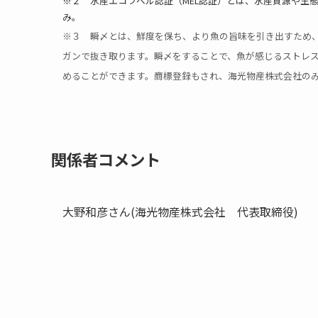
※２ 水産エコラベル認証（MEL認証）とは、水産資源や生
み。
※３ 瞬〆とは、鮮度を保ち、より魚の旨味を引き出すため
ガンで抜き取ります。瞬〆をすることで、魚が感じるストレ
めることができます。商標登録もされ、海光物産株式会社の
関係者コメント
大野和彦さん(海光物産株式会社 代表取締役)