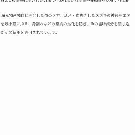
態系などの環境にやさしい方法で行われている漁業や養殖業を認証する仕組
、海光物産独自に開発した魚の〆方。活〆・血抜きしたスズキの神経をエア
スを最小限に抑え、身割れなどの身質の劣化を防ぎ、魚の旨味成分を閉じ込
みがその使用を許可されています。