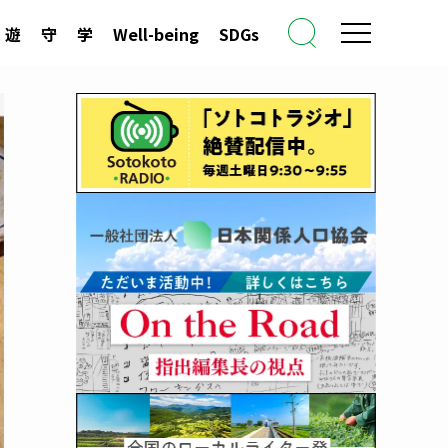
遊
守
学
Well-being
SDGs