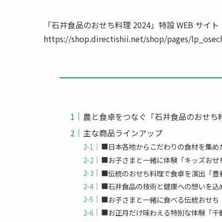
「石井食品のおせち料理 2024」特設 WEB サイト
https://shop.directishii.net/shop/pages/lp_osec
農と食卓をつなぐ「石井食品のおせち料理
主な商品ラインアップ
■日本各地からこだわりの食材を集めた
■お子さまと一緒に体験「キッズおせち
■伝統のおせち料理で食卓を演出「豊春
■石井食品の技術と健康への想いを込
■お子さまと一緒に食べる伝統おせち「
■お正月だけ味わえる特別な体験「千鶴