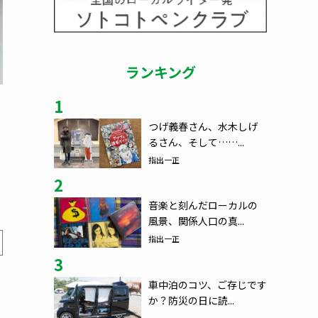
ランキング
1
つげ義春さん、水木しげ
るさん、そして……...
指出一正
2
音楽と刻んだローカルの
風景、関係人口の真...
指出一正
3
車中泊のコツ、ご存じです
か？防災の日に読...