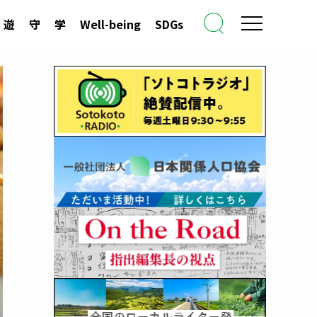
遊
守
学
Well-being
SDGs