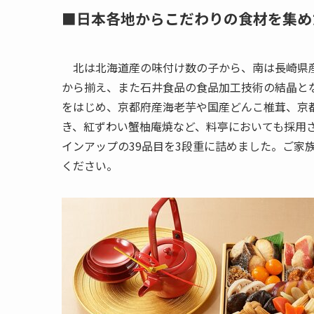
■日本各地からこだわりの食材を集め
北は北海道産の味付け数の子から、南は長崎県産
から揃え、また石井食品の食品加工技術の結晶と
をはじめ、京都府産海老芋や国産どんこ椎茸、京
き、紅ずわい蟹柚庵焼など、料亭においても採用
インアップの39品目を3段重に詰めました。ご家
ください。