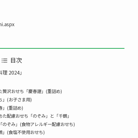
hi.aspx
目次
 2024」
贅沢おせち「慶春譜」(重詰め)
」(お子さま用)
」(重詰め)
めた配慮おせち「のぞみ」と「千鶴」
のぞみ」(食物アレルギー配慮おせち)
」(食塩不使用おせち)