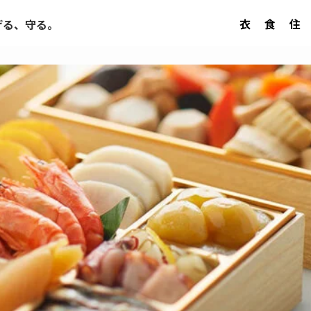
衣
食
住
げる、守る。