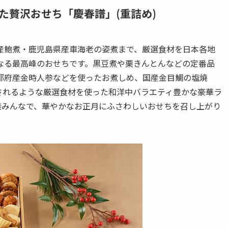
た贅沢おせち「慶春譜」(重詰め)
鮑煮・鹿児島県産車海老の姿煮まで、厳選食材を日本各地
なる最高峰のおせちです。黒豆煮や栗きんとんなどの定番品
都府産金時人参などを使ったお煮しめ、国産金目鯛の塩焼
されるような厳選食材を使った和洋中バラエティ豊かな豪華ラ
族みんなで、華やかなお正月にふさわしいおせちを召し上がり