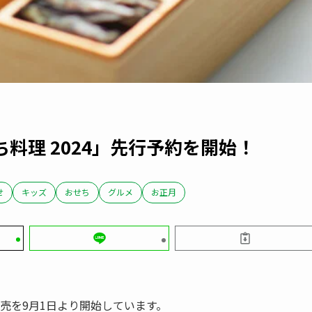
料理 2024」先行予約を開始！
せ
キッズ
おせち
グルメ
お正月
販売を9月1日より開始しています。