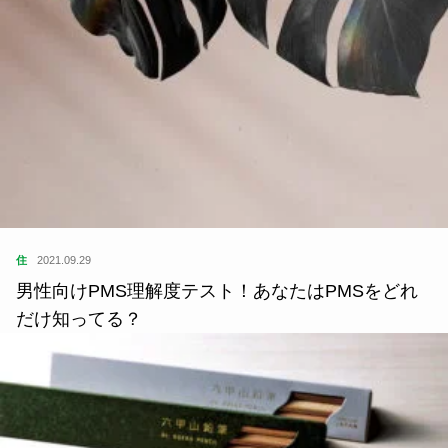
製品情報
商品名：SUMMER MASKme(サマー・マスクミー)
・価格：1枚セット 3,168円（税込）超早割10％
引マスク1枚＋交換フィルター2枚）
・製造国：日本
・発売：クラウドファンディング「マクアケ」内
「アナログ ライティング」
この記事が気に入ったら
いいね または フォローしてね！
Follow Me