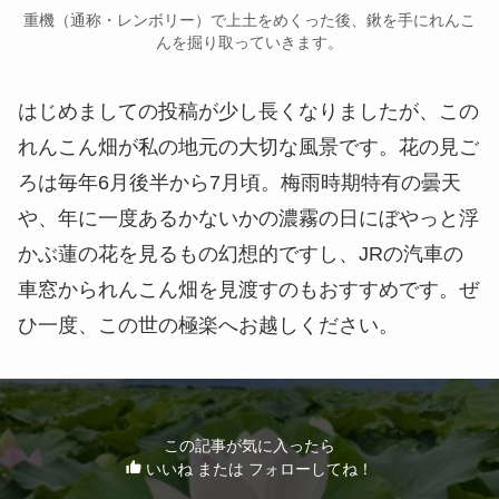
重機（通称・レンボリー）で上土をめくった後、鍬を手にれんこ
んを掘り取っていきます。
はじめましての投稿が少し長くなりましたが、この
れんこん畑が私の地元の大切な風景です。花の見ご
ろは毎年6月後半から7月頃。梅雨時期特有の曇天
や、年に一度あるかないかの濃霧の日にぼやっと浮
かぶ蓮の花を見るもの幻想的ですし、JRの汽車の
車窓かられんこん畑を見渡すのもおすすめです。ぜ
ひ一度、この世の極楽へお越しください。
この記事が気に入ったら
いいね または フォローしてね！