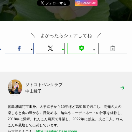
Follow Me
よかったらシェアしてね
ソトコトペンクラブ
中山綾子
徳島県鳴門市出身。大学進学から15年ほど高知県で過ごし、高知の人の
楽しさと食の豊かさに目覚める。編集やコーディネートの仕事を経験し、
2018年に帰郷。れんこん農家で修業し、2022年に独立。夫と二人、れん
こんを栽培して出荷しています。
麻太郎れんこん：
https://asataro.base.shop/