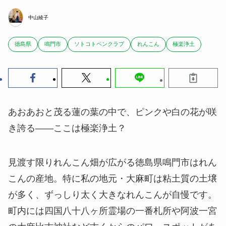
中山綾子
徳島県
鳴門市
ソトコトペンクラブ
れんこん
極楽浄土
あおあおと茂る蓮の葉の中で、ピンクや白の花が咲
き誇る――ここは極楽浄土？
見渡す限りれんこん畑が広がる徳島県鳴門市はれん
こんの産地。特に私の地元・大麻町は粘土質の土壌
が多く、ずっしり太く大きなれんこんが自慢です。
町内には四国八十八ヶ所霊場の一番札所や阿波一宮