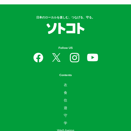
日本のローカルを楽しむ、つなげる、守る。
Follow US
Contents
衣
食
住
遊
守
学
Well-being