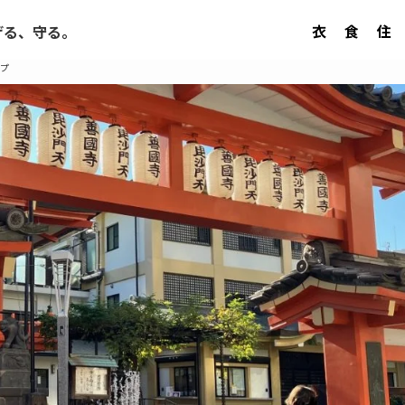
衣
食
住
げる、守る。
プ