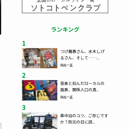
ランキング
1
つげ義春さん、水木しげ
るさん、そして……...
指出一正
2
音楽と刻んだローカルの
風景、関係人口の真...
指出一正
3
車中泊のコツ、ご存じです
か？防災の日に読...