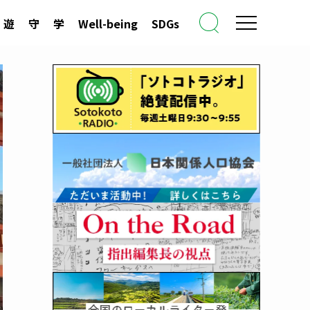
遊
守
学
Well-being
SDGs