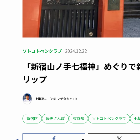
ソトコトペンクラブ
2024.12.22
「新宿山ノ手七福神」めぐりで
リップ
上町嵩広（カミマチタカヒロ）
新宿区
歴史さんぽ
東京都
ソトコトペンクラブ
七