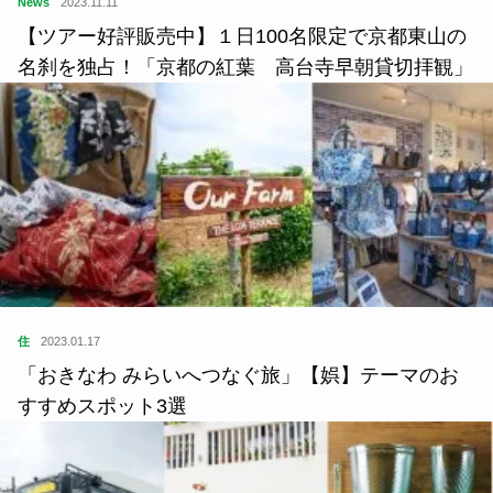
News
2023.11.11
【ツアー好評販売中】１日100名限定で京都東山の
名刹を独占！「京都の紅葉 高台寺早朝貸切拝観」
住
2023.01.17
「おきなわ みらいへつなぐ旅」【娯】テーマのお
すすめスポット3選