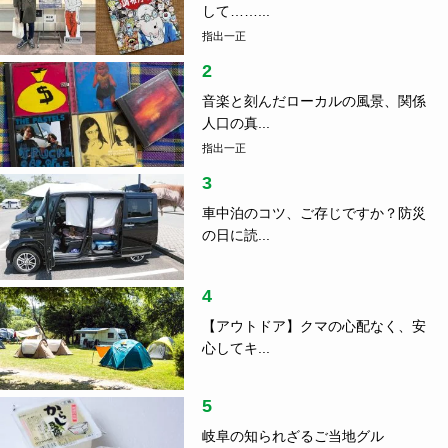
して……...
指出一正
2
音楽と刻んだローカルの風景、関係
人口の真...
指出一正
3
車中泊のコツ、ご存じですか？防災
の日に読...
4
【アウトドア】クマの心配なく、安
心してキ...
5
岐阜の知られざるご当地グル