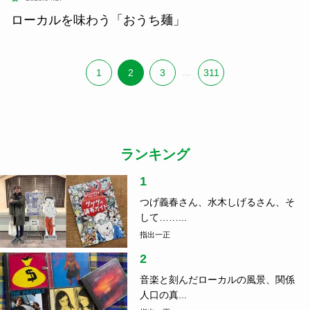
ローカルを味わう「おうち麺」
1
2
3
...
311
ランキング
1
つげ義春さん、水木しげるさん、そ
して……...
指出一正
2
音楽と刻んだローカルの風景、関係
人口の真...