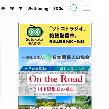
遊
守
学
Well-being
SDGs