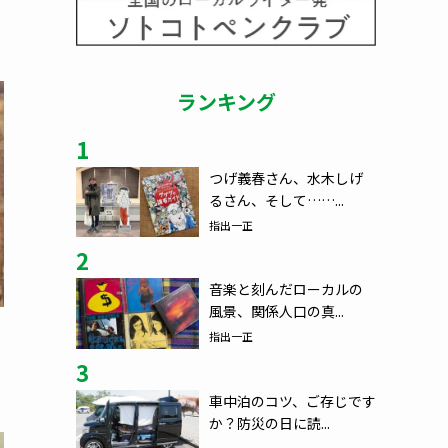
ランキング
1
つげ義春さん、水木しげ
るさん、そして……...
指出一正
2
音楽と刻んだローカルの
風景、関係人口の真...
指出一正
3
車中泊のコツ、ご存じです
か？防災の日に読...