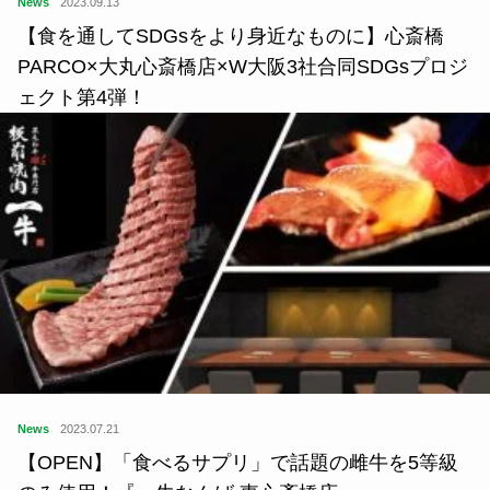
News
2023.09.13
【食を通してSDGsをより身近なものに】心斎橋
PARCO×大丸心斎橋店×W大阪3社合同SDGsプロジ
ェクト第4弾！
News
2023.07.21
【OPEN】「食べるサプリ」で話題の雌牛を5等級