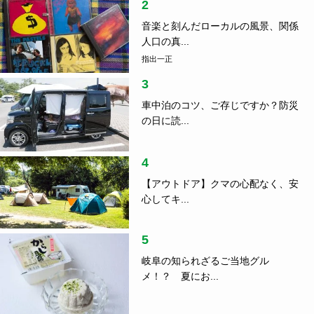
2
音楽と刻んだローカルの風景、関係
人口の真...
指出一正
3
車中泊のコツ、ご存じですか？防災
の日に読...
4
【アウトドア】クマの心配なく、安
心してキ...
5
岐阜の知られざるご当地グル
メ！？ 夏にお...