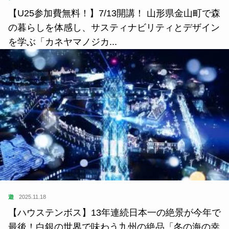
【U25参加費無料！】7/13開講！ 山形県金山町で森
の暮らしを体感し、サスティナビリティとデザイン
を学ぶ「カネヤマノジカ...
遊
2025.11.18
【ハウステンボス】13年連続日本一の絶景が今年で
最後！白銀の世界で味わう九州の絶品「冬の海の幸