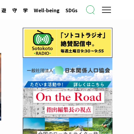
遊
守
学
Well-being
SDGs