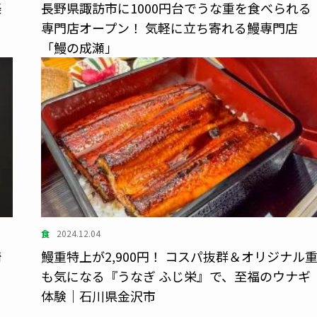
楽
長野県諏訪市に1000円台でうな重を食べられる
専門店オープン！ 気軽に立ち寄れる鰻専門店
「鰻の成瀬」
食
2024.12.04
崎
鰻重特上が2,900円！ コスパ抜群＆オリジナル
も気になる『うなぎ ふじ栄』で、至福のウナギ
体験｜石川県金沢市