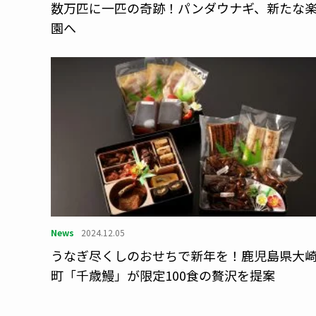
数万匹に一匹の奇跡！パンダウナギ、新たな
園へ
News
2024.12.05
うなぎ尽くしのおせちで新年を！鹿児島県大
町「千歳鰻」が限定100食の贅沢を提案