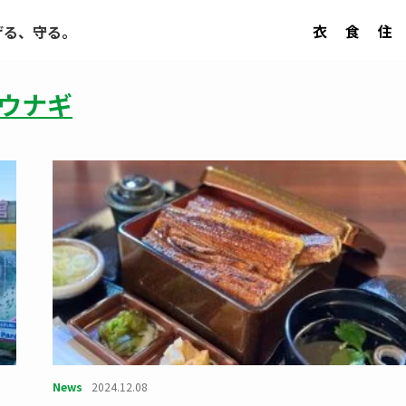
衣
食
住
げる、守る。
ウナギ
News
2024.12.08